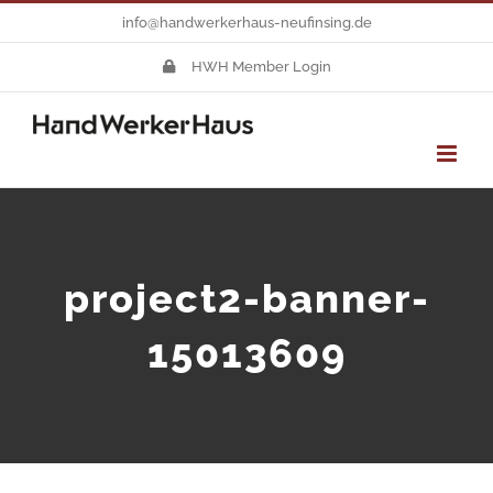
Zum
info@handwerkerhaus-neufinsing.de
Inhalt
HWH Member Login
springen
project2-banner-
15013609