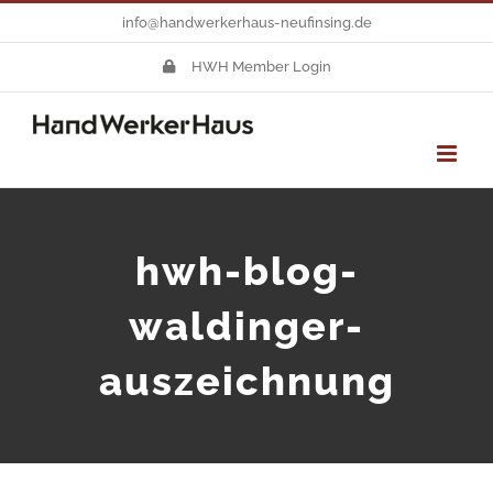
Zum
info@handwerkerhaus-neufinsing.de
Inhalt
HWH Member Login
springen
hwh-blog-
waldinger-
auszeichnung