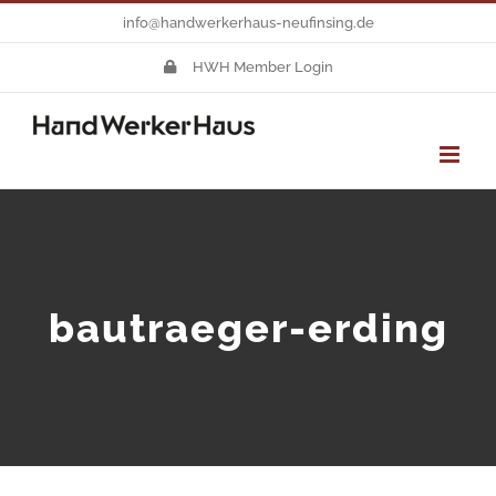
Zum
info@handwerkerhaus-neufinsing.de
Inhalt
HWH Member Login
springen
bautraeger-erding