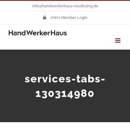
Zum
info@handwerkerhaus-neufinsing.de
Inhalt
HWH Member Login
springen
services-tabs-
130314980