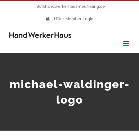
Zum
info@handwerkerhaus-neufinsing.de
Inhalt
HWH Member Login
springen
michael-waldinger-
logo