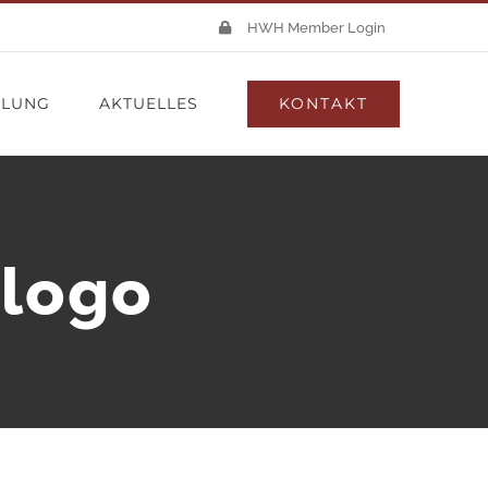
HWH Member Login
KONTAKT
LLUNG
AKTUELLES
-logo